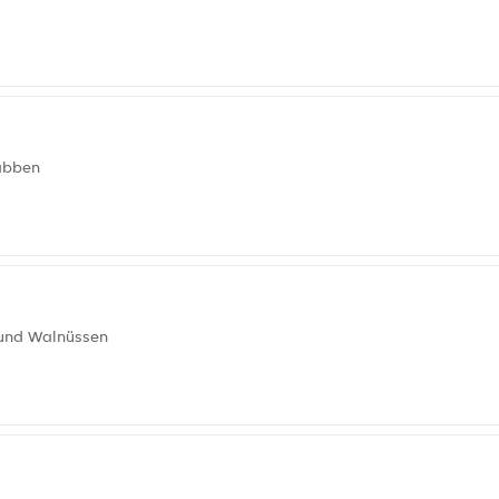
rabben
 und Walnüssen