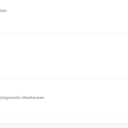
rten
Gorgonzola überbacken