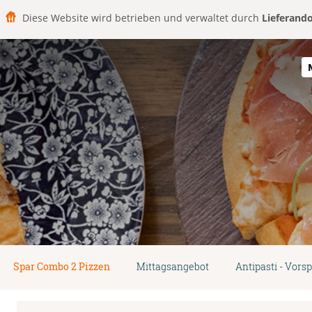
Diese Website wird betrieben und verwaltet durch
Lieferand
Spar Combo 2 Pizzen
Mittagsangebot
Antipasti - Vors