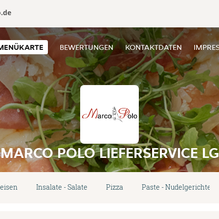
o.de
MENÜKARTE
BEWERTUNGEN
KONTAKTDATEN
IMPRE
MARCO POLO LIEFERSERVICE LG
peisen
Insalate - Salate
Pizza
Paste - Nudelgerichte