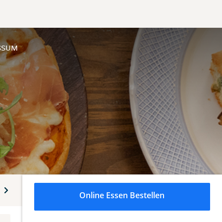
SSUM
Portate al Forno - Überbackene Gerichte
Carni - Fleischger
Online Essen Bestellen